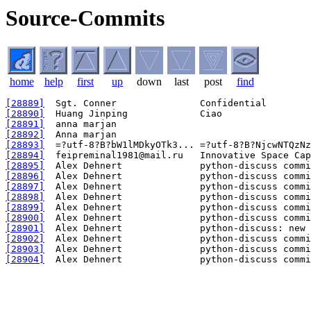
Source-Commits
home
help
first
up
down
last
post
find
[28889]
[28890]
[28891]
[28892]
[28893]
[28894]
[28895]
[28896]
[28897]
[28898]
[28899]
[28900]
[28901]
[28902]
[28903]
[28904]